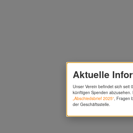
Aktuelle Info
Unser Verein befindet sich seit 0
künftigen Spenden abzusehen. F
„Abschiedsbrief 2025“
, Fragen b
der Geschäftsstelle.