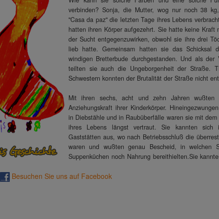
Wie kann sie solche Farben und eine solche Fül
verbinden? Sonja, die Mutter, wog nur noch 38 kg,
"Casa da paz" die letzten Tage ihres Lebens verbrach
hatten ihren Körper aufgezehrt. Sie hatte keine Kraft
der Sucht entgegenzuwirken, obwohl sie ihre drei Töc
lieb hatte. Gemeinsam hatten sie das Schicksal d
windigen Bretterbude durchgestanden. Und als der 
teilten sie auch die Ungeborgenheit der Straße. T
Schwestern konnten der Brutalität der Straße nicht e
Mit ihren sechs, acht und zehn Jahren wußten
Anziehungskraft ihrer Kinderkörper. Hineingezwungen 
in Diebstähle und in Raubüberfälle waren sie mit dem
ihres Lebens längst vertraut. Sie kannten sich
Gaststätten aus, wo nach Betriebsschluß die überrest
waren und wußten genau Bescheid, in welchen St
Suppenküchen noch Nahrung bereithielten.Sie kannten
Ampeln, wo man sich für kleine Dienste wie Schei
Besuchen Sie uns auf Facebook
schnellen Verkauf von Früchten, Süßigkeiten oder 
Kleingeld ergattern konnte. Und sie verstanden
Rasierklingen im Gedränge der Busse und Metros di
Hosentaschen aufzuschlitzen. Sie waren flink, unte
ehrgeizig - alle drei. Aber sie wollten vor allem Sonj