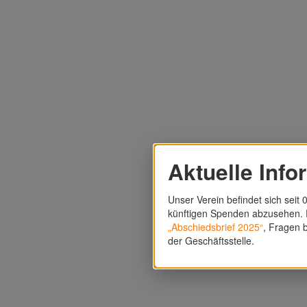
Aktuelle Info
Unser Verein befindet sich seit 0
künftigen Spenden abzusehen. F
„Abschiedsbrief 2025“
, Fragen b
der Geschäftsstelle.